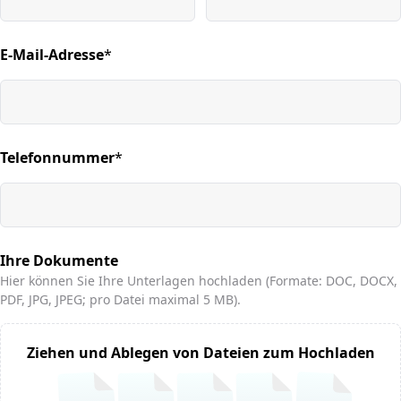
E-Mail-Adresse
*
(required)
Telefonnummer
*
(required)
Ihre Dokumente
Hier können Sie Ihre Unterlagen hochladen (Formate: DOC, DOCX,
PDF, JPG, JPEG; pro Datei maximal 5 MB).
Ziehen und Ablegen von Dateien zum Hochladen