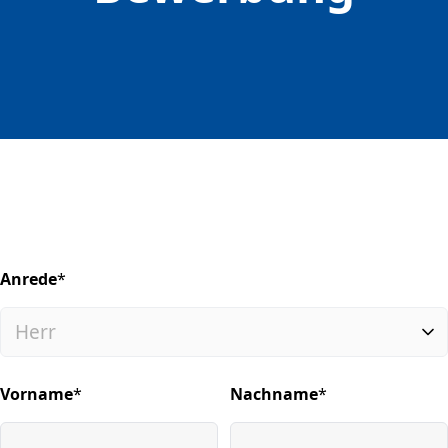
Anrede
*
(required)
Vorname
*
Nachname
*
(required)
(required)